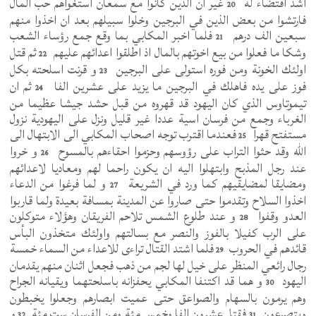
اشد اقتضاء له
غير ان الذين كانوا مع سمعان استغواهم حب المال
20
فارتشوا من بعض الذين في البرجين وخلوا سبيلهم بعد ان اخذوا منهم
سبعين الف درهم
فلما اخبر المكابي بما وقع جمع رؤساء الشعب
21
وشكا ما فعلوا من بيع اخوتهم بالمال اذ اطلقوا اعدائهم عليهم
ثم قتل
22
اولئك الخونة ومن فوره استولى على البرجين
و قرنت اسلحته بكل
23
فوز على يده فاهلك في البرجين ما يزيد على عشرين الفا
ثم ان
24
تيموتاوس الذي كان اليهود قد قهروه من قبل حشد جيشا عظيما من
الغرباء وجمع من فرسان اسية عددا غير قليل ونزل على اليهودية نزول
مستفتح قهرا
فعندما اقترب توجه اصحاب المكابي الى الابتهال الى
25
الله وقد حثوا التراب على رؤوسهم وحزموا احقاءهم بالمسوح
و خروا
26
عند رجل المذبح وابتهلوا اليه ان يكون راحما لهم ومعاديا لاعدائهم
ومضايقا لمضايقيهم كما ورد في الشريعة
و لما فرغوا من الدعاء
27
اخذوا السلاح وتقدموا حتى صاروا عن المدينة بمسافة بعيدة ولما قاربوا
العدو وقفوا
و عند طلوع الشمس تلاحم الفريقان وهؤلاء متوكلون
28
على الرب كفيلا بالفوز والنصر مع بسالتهم واولئك متخذون البأس
قائدهم في الحروب
فلما اشتد القتال تراءى للاعداء من السماء خمسة
29
رجال رائعي المنظر على خيل لها لجم من ذهب فجعل اثنان منهم يقدمان
اليهود
و هما قد اكتنفا المكابي يحفزانه باسلحتهما ويقيانه الجراح
30
وهم يرمون بالسهام والصواعق حتى عميت ابصارهم وجعلوا يخبطون
ويتصرعون
فقتل عشرون الفا وخمس مئة ومن الفرسان ست مئة
و
32
31