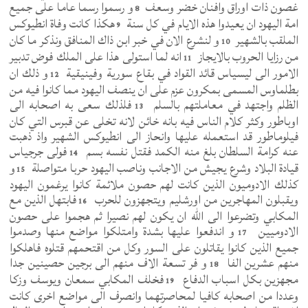
غصون ذات اوراق وافنان خضر وسعف
و رسموا رسما عاما على جميع
8
امة اليهود ان يعيدوا هذه الايام في كل سنة
هكذا كانت وفاة انطيوكس
9
الملقب بالشهير
و لنشرع الان في خبر ابن ذاك المنافق ونذكر ما كان
10
من رزايا الحروب بالايجاز
انه لما استولى هذا على الملك فوض تدبير
11
الامور الى ليسياس قائد القواد في بقاع سورية وفينيقية
و ذلك ان
12
بطلماوس المسمى بمكرون عزم على ان ينصف اليهود مما كانوا فيه من
الظلم واجتهد في معاملتهم بالسلم
فلذلك سعى به اصحابه الى
13
اوباطور وكثر كلام الناس فيه بانه خائن لانه تخلى عن قبرس التي كان
فيلوماطور قد استعمله عليها وانحاز الى انطيوكس الشهير واذ ذهبت
عنه كرامة السلطان بلغ منه الكمد فقتل نفسه بسم
فولى جرجياس
14
قيادة البلاد وشرع يجيش من الاجانب وناصب اليهود حربا متواصلة
و
15
كذلك الادوميون الذين كانت لهم حصون ملائمة كانوا يرغمون اليهود
ويقبلون المهاجرين من اورشليم ويتجهزون للحرب
فابتهل الذين مع
16
المكابي وتضرعوا الى الله ان يكون لهم نصيرا ثم هجموا على حصون
الادوميين
و اندفعوا عليها بشدة وامتلكوا مواضع منها وصدموا
17
جميع الذين كانوا يقاتلون على السور وكل من اقتحمهم قتلوه فاهلكوا
منهم عشرين الفا
و فر تسعة الاف منهم الى برجين حصينين جدا
18
مجهزين بكل اسباب الدفاع
فخلف المكابي سمعان ويوسف وزكا
19
وعددا من اصحابه كافيا لمحاصرتهما وانصرف الى مواضع اخرى كانت