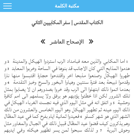
مكتبة الكلمة
الكتاب المقدس | سفر المكابيين الثاني
الإصحاح العاشر
اما المكابي والذين معه فبامداد الرب استردوا الهيكل والمدينة
و
2
1
هدموا المذابح التي كان الاجانب قد بنوها في الساحة وخربوا المعابد
و
3
طهروا الهيكل وصنعوا مذبحا اخر واقتدحوا حجارة اقتبسوا منها نارا
وقدموا ذبيحة بعد فترة سنتين وهياوا البخور والسرج وخبز التقدمة
و
4
بعدما اتموا ذلك ابتهلوا الى الرب وقد خروا بصدورهم ان لا يصابوا بمثل
تلك الشرور لكن اذا خطئوا يؤدبهم هو برفق ولا يسلمهم الى امم كافرة
وحشية
و اتفق انه في مثل اليوم الذي فيه نجست الغرباء الهيكل في
5
ذلك اليوم عينه ثم تطهير الهيكل وهو اليوم الخامس والعشرون من ذلك
الشهر الذي هو شهر كسلو
فعيدوا ثمانية ايام بفرح كما في عيد المظال
6
وهم يذكرون كيف قضوا عيد المظال قبيل ذلك في الجبال والمغاور مثل
وحوش البرية
و لذلك سبحوا لمن يسر تطهير هيكله وفي ايديهم
7