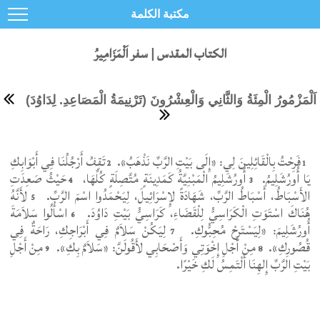
مكتبة الكلمة
الكتاب المقدس | سفر اَلْمَزَامِيرُ
اَلْمَزْمُورُ الْمِئَةُ وَالثَّانِي وَالْعِشْرُونَ (تَرْنِيمَةُ الْمَصَاعِدِ. لِدَاوُدَ)
فَرِحْتُ بِالْقَائِلِينَ لِي: «إِلَى بَيْتِ الرَّبِّ نَذْهَبُ».
تَقِفُ أَرْجُلُنَا فِي أَبْوَابِكِ
2
1
يَا أُورُشَلِيمُ.
أُورُشَلِيمُ الْمَبْنِيَّةُ كَمَدِينَةٍ مُتَّصِلَةٍ كُلِّهَا،
حَيْثُ صَعِدَتِ
4
3
الأَسْبَاطُ، أَسْبَاطُ الرَّبِّ، شَهَادَةً لإِسْرَائِيلَ، لِيَحْمَدُوا اسْمَ الرَّبِّ.
لأَنَّهُ
5
هُنَاكَ اسْتَوَتِ الْكَرَاسِيُّ لِلْقَضَاءِ، كَرَاسِيُّ بَيْتِ دَاوُدَ.
اسْأَلُوا سَلاَمَةَ
6
أُورُشَلِيمَ: «لِيَسْتَرِحْ مُحِبُّوكِ.
لِيَكُنْ سَلاَمٌ فِي أَبْرَاجِكِ، رَاحَةٌ فِي
7
قُصُورِكِ».
مِنْ أَجْلِ إِخْوَتِي وَأَصْحَابِي لأَقُولَنَّ: «سَلاَمٌ بِكِ».
مِنْ أَجْلِ
9
8
بَيْتِ الرَّبِّ إِلهِنَا أَلْتَمِسُ لَكِ خَيْرًا.