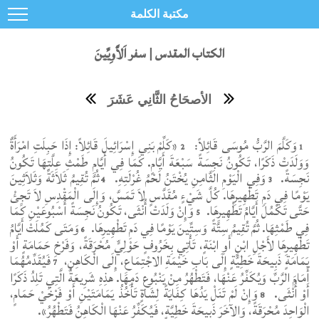
مكتبة الكلمة
الكتاب المقدس | سفر اَلاَّوِيِّينَ
الأصحَاحُ الثَّانِي عَشَرَ
وَكَلَّمَ الرَّبُّ مُوسَى قَائِلاً:
«كَلِّمْ بَنِي إِسْرَائِيلَ قَائِلاً: إِذَا حَبِلَتِ امْرَأَةٌ
2
1
وَوَلَدَتْ ذَكَرًا، تَكُونُ نَجِسَةً سَبْعَةَ أَيَّامٍ. كَمَا فِي أَيَّامِ طَمْثِ عِلَّتِهَا تَكُونُ
نَجِسَةً.
وَفِي الْيَوْمِ الثَّامِنِ يُخْتَنُ لَحْمُ غُرْلَتِهِ.
ثُمَّ تُقِيمُ ثَلاَثَةً وَثَلاَثِينَ
4
3
يَوْمًا فِي دَمِ تَطْهِيرِهَا. كُلَّ شَيْءٍ مُقَدَّسٍ لاَ تَمَسَّ، وَإِلَى الْمَقْدِسِ لاَ تَجِئْ
حَتَّى تَكْمُلَ أَيَّامُ تَطْهِيرِهَا.
وَإِنْ وَلَدَتْ أُنْثَى، تَكُونُ نَجِسَةً أُسْبُوعَيْنِ كَمَا
5
فِي طَمْثِهَا. ثُمَّ تُقِيمُ سِتَّةً وَسِتِّينَ يَوْمًا فِي دَمِ تَطْهِيرِهَا.
وَمَتَى كَمُلَتْ أَيَّامُ
6
تَطْهِيرِهَا لأَجْلِ ابْنٍ أَوِ ابْنَةٍ، تَأْتِي بِخَرُوفٍ حَوْلِيٍّ مُحْرَقَةً، وَفَرْخِ حَمَامَةٍ أَوْ
يَمَامَةٍ ذَبِيحَةَ خَطِيَّةٍ إِلَى بَابِ خَيْمَةِ الاجْتِمَاعِ، إِلَى الْكَاهِنِ،
فَيُقَدِّمُهُمَا
7
أَمَامَ الرَّبِّ وَيُكَفِّرُ عَنْهَا، فَتَطْهُرُ مِنْ يَنْبُوعِ دَمِهَا. هذِهِ شَرِيعَةُ الَّتِي تَلِدُ ذَكَرًا
أَوْ أُنْثَى.
وَإِنْ لَمْ تَنَلْ يَدُهَا كِفَايَةً لِشَاةٍ تَأْخُذُ يَمَامَتَيْنِ أَوْ فَرْخَيْ حَمَامٍ،
8
الْوَاحِدَ مُحْرَقَةً، وَالآخَرَ ذَبِيحَةَ خَطِيَّةٍ، فَيُكَفِّرُ عَنْهَا الْكَاهِنُ فَتَطْهُرُ».